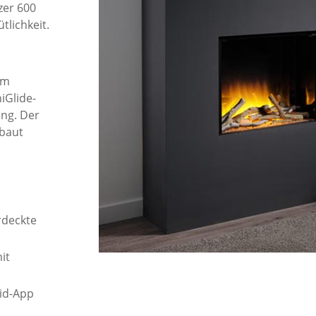
zer 600
lichkeit.
em
iGlide-
ung. Der
ebaut
rdeckte
it
oid-App