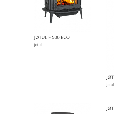
JØTUL F 500 ECO
Jotul
JØT
Jotul
JØT