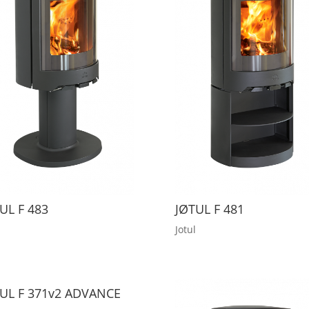
UL F 483
JØTUL F 481
Jotul
UL F 371v2 ADVANCE