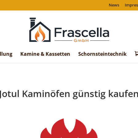
News
Impre
llung
Kamine & Kassetten
Schornsteintechnik
Jotul Kaminöfen günstig kaufe