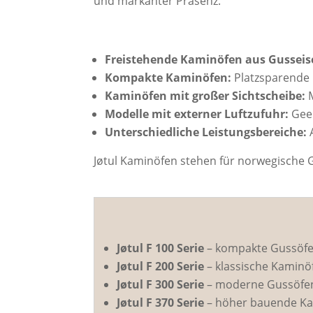
und markanter Präsenz.
Freistehende Kaminöfen aus Gusseis
Kompakte Kaminöfen:
Platzsparende
Kaminöfen mit großer Sichtscheibe:
M
Modelle mit externer Luftzufuhr:
Gee
Unterschiedliche Leistungsbereiche:
A
Jøtul Kaminöfen stehen für norwegische G
Jøtul F 100 Serie
– kompakte Gussöfen
Jøtul F 200 Serie
– klassische Kaminö
Jøtul F 300 Serie
– moderne Gussöfen 
Jøtul F 370 Serie
– höher bauende Kam