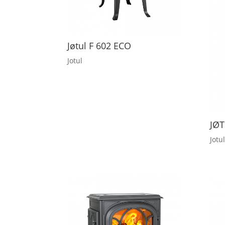
Jøtul F 602 ECO
Jotul
JØT
Jotul