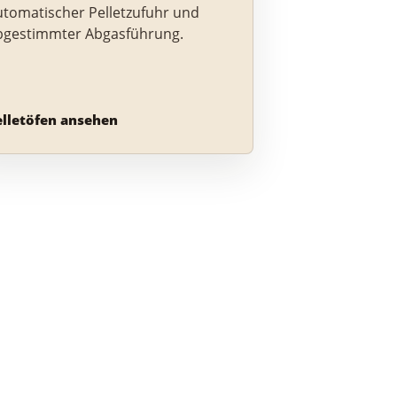
utomatischer Pelletzufuhr und
bgestimmter Abgasführung.
elletöfen ansehen