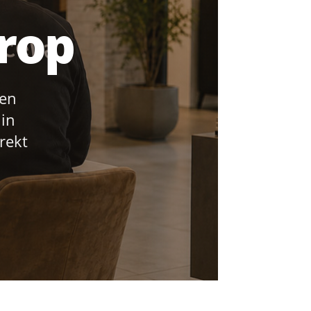
trop
fen
 in
rekt