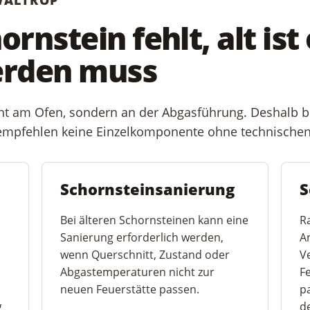
rnstein fehlt, alt ist
erden muss
cht am Ofen, sondern an der Abgasführung. Deshalb b
empfehlen keine Einzelkomponente ohne technisch
Schornsteinsanierung
S
Bei älteren Schornsteinen kann eine
R
n
Sanierung erforderlich werden,
A
wenn Querschnitt, Zustand oder
V
Abgastemperaturen nicht zur
F
neuen Feuerstätte passen.
p
g
d