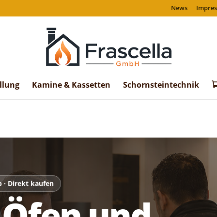
News
Impre
llung
Kamine & Kassetten
Schornsteintechnik
p · Direkt kaufen
 Öfen und