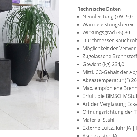
Technische Daten
Nennleistung (kW) 9,0
Wärmeleistungsbereich 
Wirkungsgrad (%) 80
Durchmesser Rauchroh
Möglichkeit der Verwe
Zugelassene Brennstoffe
Gewicht (kg) 234,0
Mittl. CO-Gehalt der A
Abgastemperatur (°) 26
Max. empfohlene Brenn
Erfüllt die BIMSCHV Stuf
Art der Verglasung Eck
Öffnungsrichtung der T
Material Stahl
Externe Luftzufuhr JA 
Aschekasten JA