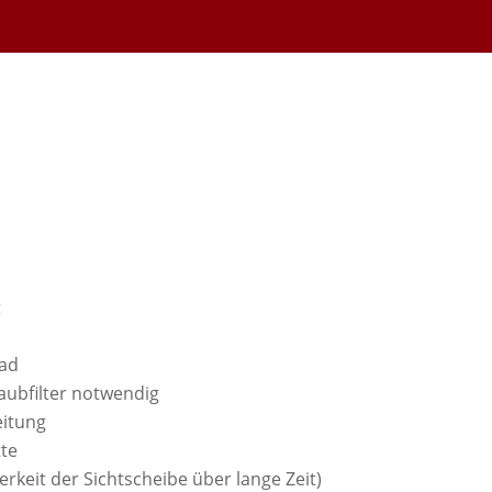
t
ad
taubfilter notwendig
itung
te
keit der Sichtscheibe über lange Zeit)