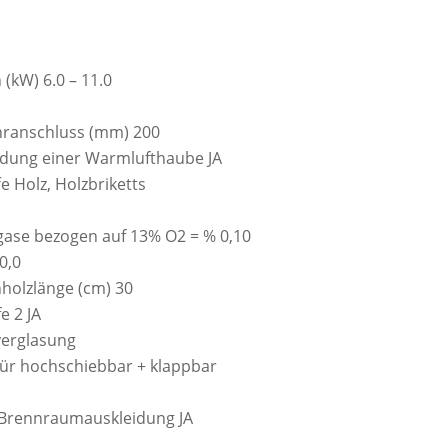
(kW) 6.0 – 11.0
ranschluss (mm) 200
ndung einer Warmlufthaube JA
 Holz, Holzbriketts
bgase bezogen auf 13% O2 = % 0,10
0,0
holzlänge (cm) 30
e 2 JA
verglasung
ür hochschiebbar + klappbar
| Brennraumauskleidung JA