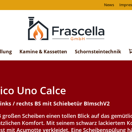
News
Impre
llung
Kamine & Kassetten
Schornsteintechnik
ico Uno Calce
inks / rechts BS mit Schiebetür BImschV2
 großen Scheiben einen tollen Blick auf das gemütli
tzlichen Komfort. Mit seinem schwarz lackiertem Ko
ist mit Acumotte verkleidet. Eine Scheibenspülung h