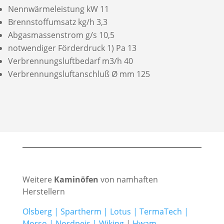
Nennwärmeleistung kW 11
Brennstoffumsatz kg/h 3,3
Abgasmassenstrom g/s 10,5
notwendiger Förderdruck 1) Pa 13
Verbrennungsluftbedarf m3/h 40
Verbrennungsluftanschluß Ø mm 125
Weitere
Kaminöfen
von namhaften
Herstellern
Olsberg
|
Spartherm
|
Lotus
|
TermaTech
|
Morso
|
Nordpeis
|
Wiking
|
Hwam