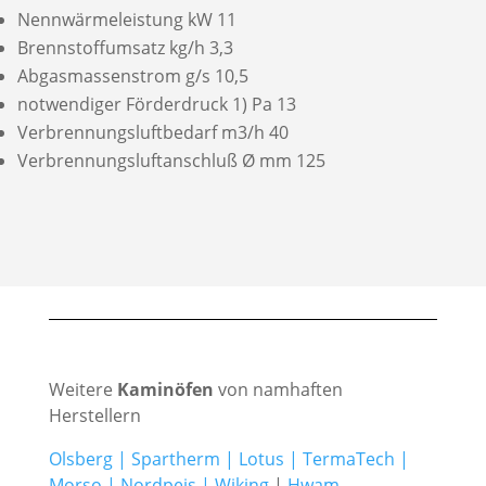
Nennwärmeleistung kW 11
Brennstoffumsatz kg/h 3,3
Abgasmassenstrom g/s 10,5
notwendiger Förderdruck 1) Pa 13
Verbrennungsluftbedarf m3/h 40
Verbrennungsluftanschluß Ø mm 125
Weitere
Kaminöfen
von namhaften
Herstellern
Olsberg
|
Spartherm
|
Lotus
|
TermaTech
|
Morso
|
Nordpeis
|
Wiking
|
Hwam