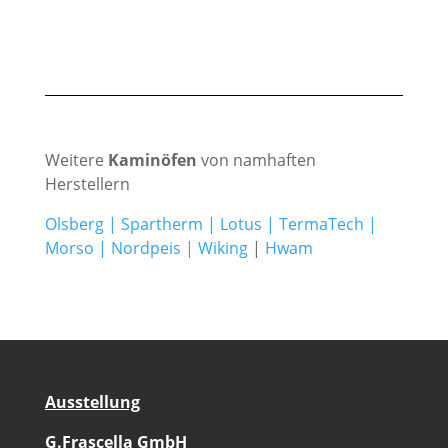
Weitere
Kaminöfen
von namhaften
Herstellern
Olsberg
|
Spartherm
|
Lotus
|
TermaTech
|
Morso
|
Nordpeis
|
Wiking
|
Hwam
Ausstellung
G.Frascella GmbH