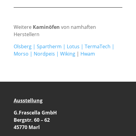
Weitere
Kaminöfen
von namhaften
Herstellern
Olsberg
|
Spartherm
|
Lotus
|
TermaTech
|
Morso
|
Nordpeis
|
Wiking
|
Hwam
Ausstellung
G.Frascella GmbH
Bergstr. 60 – 62
45770 Marl