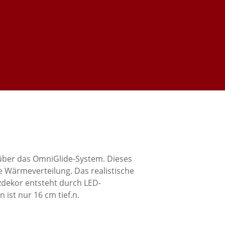
über das OmniGlide-System. Dieses
e Wärmeverteilung. Das realistische
zdekor entsteht durch LED-
 ist nur 16 cm tief.n.