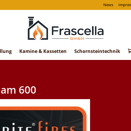
News
Impre
llung
Kamine & Kassetten
Schornsteintechnik
ham 600