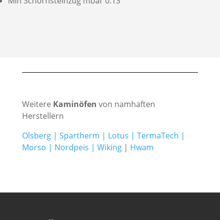
Min Schornsteinzug mbar 0.13
Weitere
Kaminöfen
von namhaften
Herstellern
Olsberg
|
Spartherm
|
Lotus
|
TermaTech
|
Morso
|
Nordpeis
|
Wiking
|
Hwam