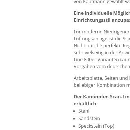
von Kaufmann gewählt w
Eine individuelle Mögli
Einrichtungsstil anzupa
Für moderne Niedrigenerg
Lüftungs­anlage ist die S
Nicht nur die perfekte R
sehr vielseitig in der Anw
Line 800er Varianten rau
Vorgaben vom deutschen In
Arbeitsplatte, Seiten und
beliebiger Kombination ma
Der Kaminofen Scan-Line
erhältlich:
Stahl
Sandstein
Speckstein (Top)