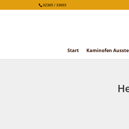
02365 / 33693
Start
Kaminofen Ausste
He