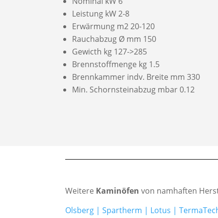
Nominal kW 6
Leistung kW 2-8
Erwärmung m2 20-120
Rauchabzug Ø mm 150
Gewicth kg 127->285
Brennstoffmenge kg 1.5
Brennkammer indv. Breite mm 330
Min. Schornsteinabzug mbar 0.12
Weitere
Kaminöfen
von namhaften Herst
Olsberg
|
Spartherm
|
Lotus
|
TermaTec