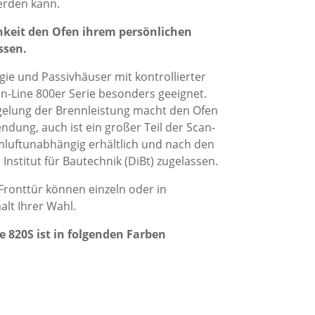
erden kann.
chkeit den Ofen ihrem persönlichen
ssen.
ie und Passivhäuser mit kontrollierter
can-Line 800er Serie besonders geeignet.
egelung der Brennleistung macht den Ofen
endung, auch ist ein großer Teil der Scan-
m­luftunabhängig erhältlich und nach den
stitut für Bautechnik (DiBt) zugelassen.
 Fronttür können einzeln oder in
lt Ihrer Wahl.
 820S ist in folgenden Farben