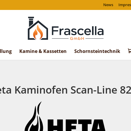
News
Impre
llung
Kamine & Kassetten
Schornsteintechnik
ta Kaminofen Scan-Line 8