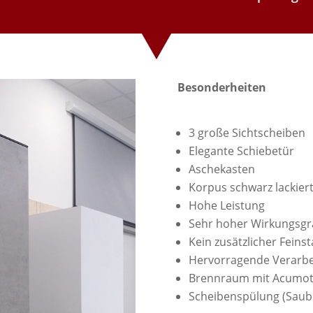
Besonderheiten
3 große Sichtscheiben
Elegante Schiebetür
Aschekasten
Korpus schwarz lackier
Hohe Leistung
Sehr hoher Wirkungsgr
Kein zusätzlicher Feins
Hervorragende Verarbe
Brennraum mit Acumot
Scheibenspülung (Sauber