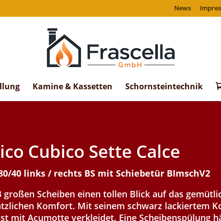
News
Impre
llung
Kamine & Kassetten
Schornsteintechnik
co Cubico Sette Calce
/40 links / rechts BS mit Schiebetür BImschV2
 großen Scheiben einen tollen Blick auf das gemütli
tzlichen Komfort. Mit seinem schwarz lackiertem Ko
ist mit Acumotte verkleidet. Eine Scheibenspülung h