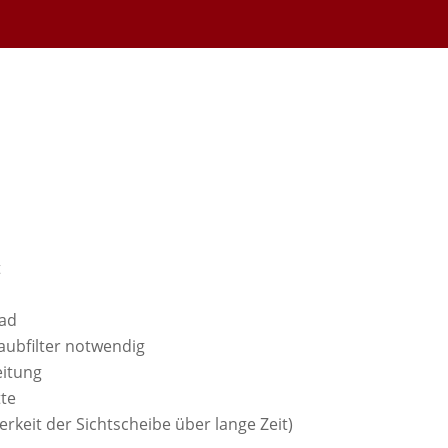
t
ad
taubfilter notwendig
itung
te
keit der Sichtscheibe über lange Zeit)