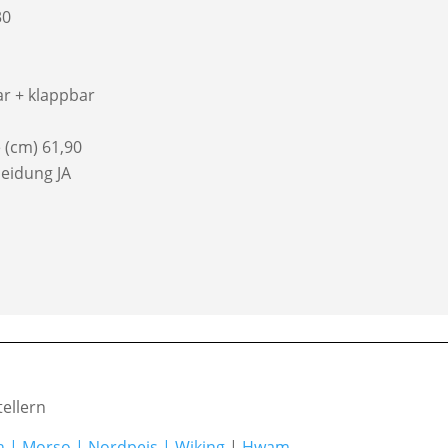
30
r + klappbar
 (cm) 61,90
eidung JA
ellern
h
|
Morso
|
Nordpeis
|
Wiking
|
Hwam