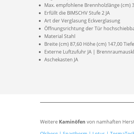
Max. empfohlene Brennholzlänge (cm) 
Erfüllt die BIMSCHV Stufe 2 JA
Art der Verglasung Eckverglasung
Öffnungsrichtung der Tür hochschiebba
Material Stahl
Breite (cm) 87,60 Höhe (cm) 147,00 Tiefe
Externe Luftzufuhr JA | Brennraumauskl
Aschekasten JA
Weitere
Kaminöfen
von namhaften Herst
Olsberg
|
Spartherm
|
Lotus
|
TermaTec