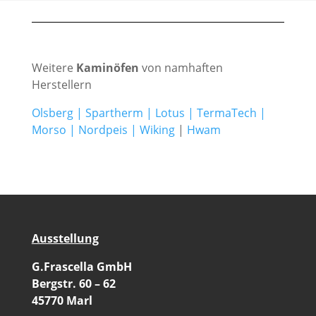
Weitere
Kaminöfen
von namhaften
Herstellern
Olsberg
|
Spartherm
|
Lotus
|
TermaTech
|
Morso
|
Nordpeis
|
Wiking
|
Hwam
Ausstellung
G.Frascella GmbH
Bergstr. 60 – 62
45770 Marl