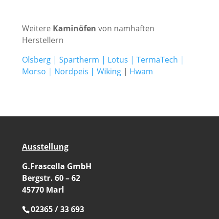
Weitere
Kaminöfen
von namhaften
Herstellern
Olsberg
|
Spartherm
|
Lotus
|
TermaTech
|
Morso
|
Nordpeis
|
Wiking
|
Hwam
Ausstellung
G.Frascella GmbH
Bergstr. 60 – 62
45770 Marl
02365 / 33 693