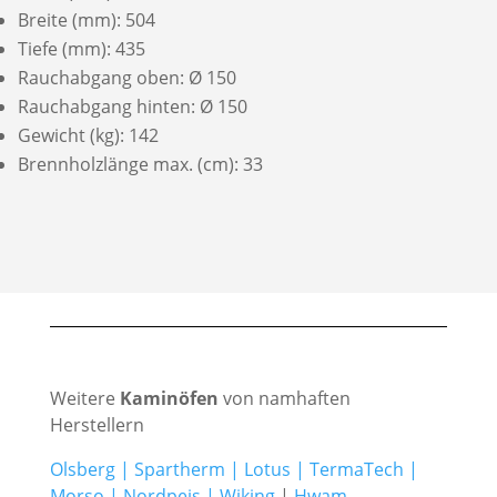
Breite (mm): 504
Tiefe (mm): 435
Rauchabgang oben: Ø 150
Rauchabgang hinten: Ø 150
Gewicht (kg): 142
Brennholzlänge max. (cm): 33
Weitere
Kaminöfen
von namhaften
Herstellern
Olsberg
|
Spartherm
|
Lotus
|
TermaTech
|
Morso
|
Nordpeis
|
Wiking
|
Hwam