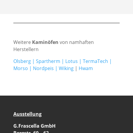
Weitere
Kaminöfen
von namhaften
Herstellern
Olsberg
|
Spartherm
|
Lotus
|
TermaTech
|
Morso
|
Nordpeis
|
Wiking
|
Hwam
Ausstellung
G.Frascella GmbH