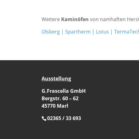
Weitere
Kaminöfen
von namhaften Herst
Olsberg
|
Spartherm
|
Lotus
|
TermaTec
Ausstellung
G.Frascella GmbH
Bergstr. 60 – 62
45770 Marl
02365 / 33 693