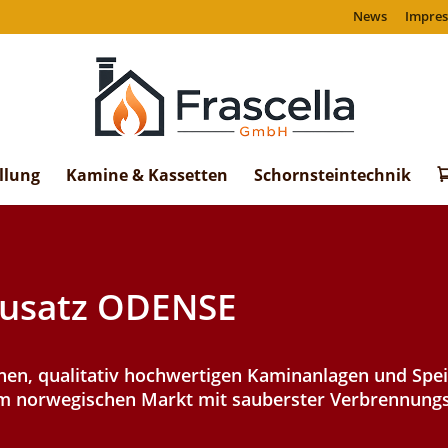
News
Impre
llung
Kamine & Kassetten
Schornsteintechnik
ausatz ODENSE
nen, qualitativ hochwertigen Kaminanlagen und Spe
em norwegischen Markt mit sauberster Verbrennungs