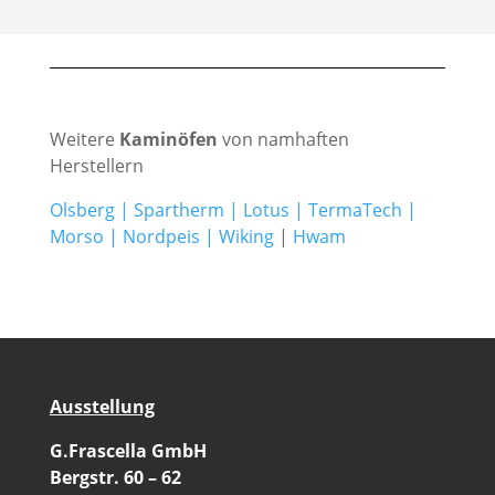
Weitere
Kaminöfen
von namhaften
Herstellern
Olsberg
|
Spartherm
|
Lotus
|
TermaTech
|
Morso
|
Nordpeis
|
Wiking
|
Hwam
Ausstellung
G.Frascella GmbH
Bergstr. 60 – 62