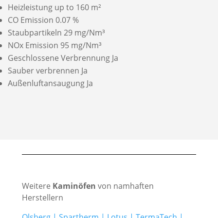
Heizleistung up to 160 m²
CO Emission 0.07 %
Staubpartikeln 29 mg/Nm³
NOx Emission 95 mg/Nm³
Geschlossene Verbrennung Ja
Sauber verbrennen Ja
Außenluftansaugung Ja
Weitere
Kaminöfen
von namhaften
Herstellern
Olsberg
|
Spartherm
|
Lotus
|
TermaTech
|