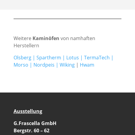
Weitere
Kaminöfen
von namhaften
Herstellern
Olsberg
|
Spartherm
|
Lotus
|
TermaTech
|
Morso
|
Nordpeis
|
Wiking
|
Hwam
Ausstellung
G.Frascella GmbH
Bergstr. 60 – 62