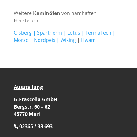
Weitere
Kaminöfen
von namhaften
Herstellern
Olsberg
|
Spartherm
|
Lotus
|
TermaTech
|
Morso
|
Nordpeis
|
Wiking
|
Hwam
Ausstellung
G.Frascella GmbH
Bergstr. 60 – 62
45770 Marl
02365 / 33 693