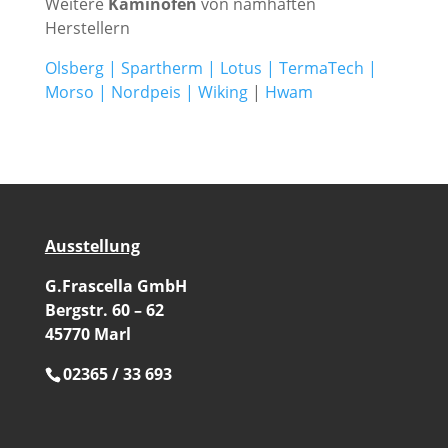
Weitere
Kaminöfen
von namhaften
Herstellern
Olsberg
|
Spartherm
|
Lotus
|
TermaTech
|
Morso
|
Nordpeis
|
Wiking
|
Hwam
Ausstellung
G.Frascella GmbH
Bergstr. 60 – 62
45770 Marl
02365 / 33 693