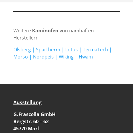
Weitere
Kaminöfen
von namhaften
Herstellern
Olsberg
|
Spartherm
|
Lotus
|
TermaTech
|
Morso
|
Nordpeis
|
Wiking
|
Hwam
Ausstellung
G.Frascella GmbH
Bergstr. 60 – 62
45770 Marl